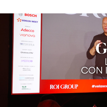
G
CON 