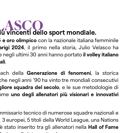
ELASCO
iù vincenti dello sport mondiale.
e oro olimpico
con la nazionale italiana femminile
arigi 2024
, il primo nella storia, Julio Velasco ha
 negli ultimi 30 anni hanno portato
il volley italiano
ali
.
oach della
Generazione di fenomeni
, la storica
che negli anni ’90 ha vinto tre mondiali consecutivi
liore squadra del secolo
, e le sue metodologie di
come
uno degli allenatori più visionari e innovativi
ommissario tecnico di numerose squadre nazionali e
i, 3 europei, 5 titoli della World League, una Nations
stato inserito tra gli allenatori nella
Hall of Fame