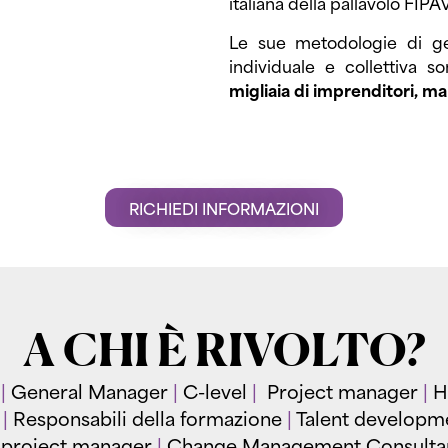
italiana della pallavolo FIPA
Le sue metodologie di ge
individuale e collettiva 
migliaia di imprenditori, ma
RICHIEDI INFORMAZIONI
A CHI È RIVOLTO?
r
|
General Manager
|
C-level
|
Project manager
|
H
r
|
Responsabili della formazione
|
Talent developm
 project manager
|
Change Management Consulta