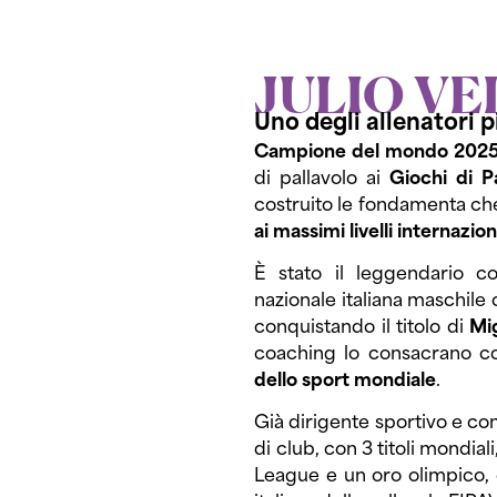
JULIO V
Uno degli allenatori p
Campione del mondo 2025 
di pallavolo ai
Giochi di P
costruito le fondamenta che
ai massimi livelli internazion
È stato il leggendario c
nazionale italiana maschile 
conquistando il titolo di
Mig
coaching lo consacrano 
dello sport mondiale
.
Già dirigente sportivo e c
di club, con 3 titoli mondial
League e un oro olimpico, è 