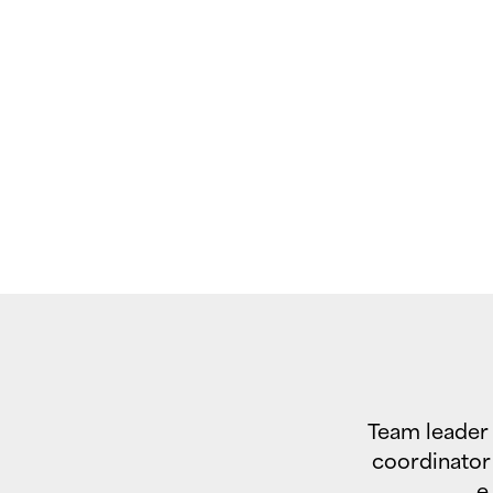
Team leade
coordinato
e