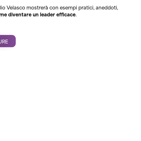
ulio Velasco mostrerà con esempi pratici, aneddoti,
me diventare un leader efficace
.
URE
1.000
PARTECIPANTI ONLINE