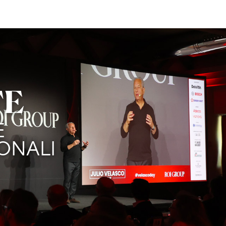
TE
E
ONALI