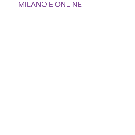
MILANO E ONLINE
1.200
PARTECIPANTI A MILANO